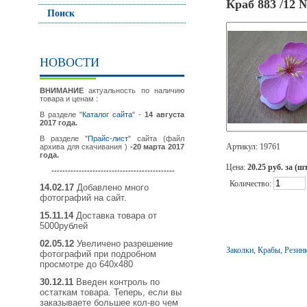
Краб 883 /12 №
Поиск
НОВОСТИ
ВНИМАНИЕ
актуальность по наличию
товара и ценам :
В разделе "
Каталог сайта
" -
14 августа
2017 года.
В разделе "
Прайс-лист
" сайта (файл
Артикул: 19761
архива для скачивания )
-20 марта 2017
года.
Цена:
20.25 руб. за (ш
---------------------------------------------
Количество:
14.02.17
Добавлено много
фотографий на сайт.
15.11.14
Доставка товара от
5000рублей
02.05.12
Увеличено разрешение
Заколки, Крабы, Резин
фотографий при подробном
просмотре до 640х480
30.12.11
Введен контроль по
остаткам товара. Теперь, если вы
заказываете большее кол-во чем